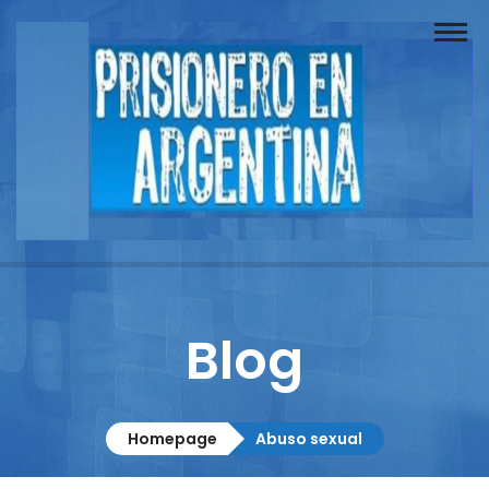
Buscador
Documentos
Prisionero
Opinión
Actuación
Prensa
Blog
Reportajes
Columnistas
Homepage
Abuso sexual
Contacto