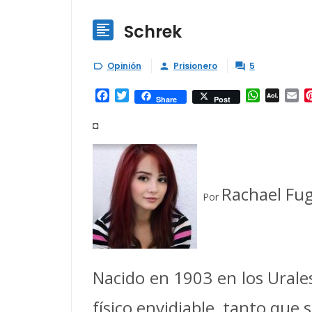
Schrek

Opinión
Prisionero
5



Facebook
Twitter
WhatsAp
AOL
Em
Share
Post
Mail
◘
Rachael Fug
Por
Nacido en 1903 en los Urales
físico envidiable, tanto que