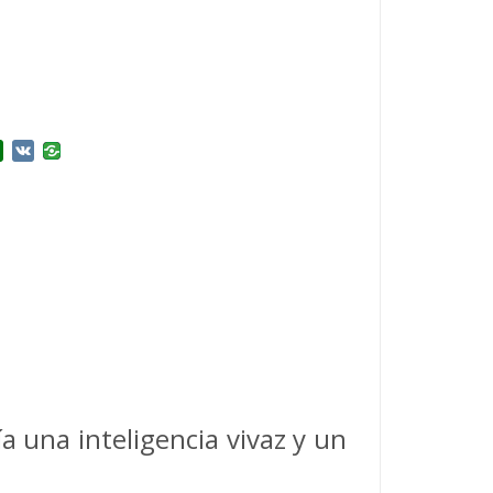
r
l.Ru
Douban
VK
a una inteligencia vivaz y un