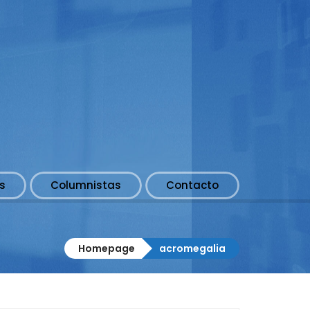
s
Columnistas
Contacto
Homepage
acromegalia