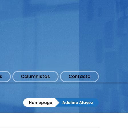
s
Columnistas
Contacto
Homepage
Adelina Alayez