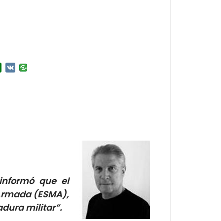
r
l.Ru
Douban
VK
informó que el
 Armada (ESMA),
adura militar”.