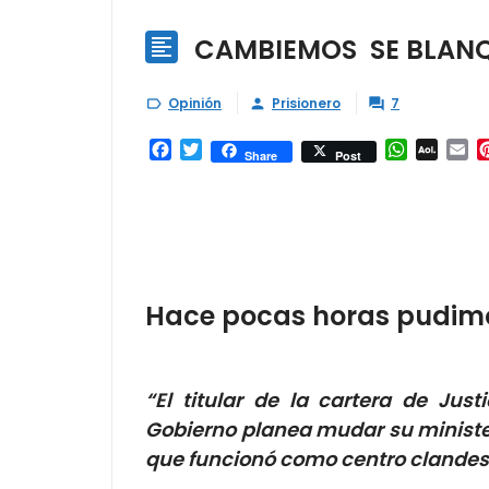
CAMBIEMOS SE BLANQ

Opinión
Prisionero
7



Facebook
Twitter
WhatsAp
AOL
Em
Share
Post
Mail
Hace pocas horas pudimos
“El titular de la cartera de Ju
Gobierno planea mudar su minister
que funcionó como centro clandesti