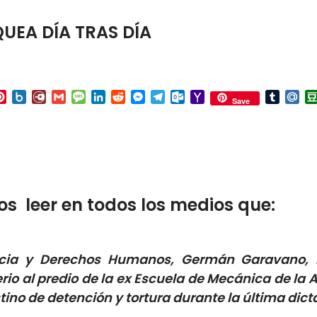
UEA DÍA TRAS DÍA
p
ail
Pinterest
Box.net
Diary.Ru
Gmail
Message
LinkedIn
Reddit
Messenger
Telegram
Outlook.com
Yahoo
Tumbl
Mai
Save
Mail
 leer en todos los medios que:
sticia y Derechos Humanos, Germán Garavano, 
io al predio de la ex Escuela de Mecánica de la
no de detención y tortura durante la última dict