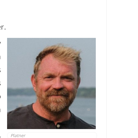
r.
y
n
s
s
o
a
Platner