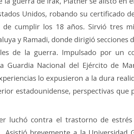
la guerra de Irak, Platner se alistó en e
tados Unidos, robando su certificado de
 de cumplir los 18 años. Sirvió tres m
aluya y Ramadi, donde dirigió secciones 
les de la guerra. Impulsado por un co
a Guardia Nacional del Ejército de M
periencias lo expusieron a la dura realida
xterior estadounidense, perspectivas que
ner luchó contra el trastorno de estrés
ón. Asistió brevemente a la Universidad