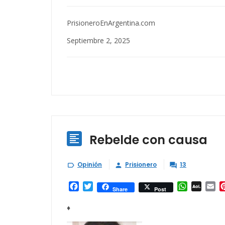
PrisioneroEnArgentina.com
Septiembre 2, 2025
Rebelde con causa

Opinión
Prisionero
13



Facebook
Twitter
WhatsAp
AOL
Em
Share
Post
Mail
♦