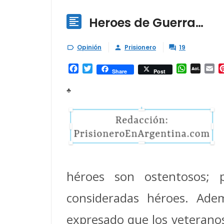
Heroes de Guerra…

Opinión
Prisionero
19



Facebook
Twitter
WhatsAp
AOL
Em
Share
Post
Mail
♣
héroes son ostentosos; p
consideradas héroes. Ade
expresado que los veteranos