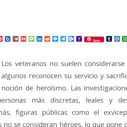
p
ail
Pinterest
Box.net
Diary.Ru
Gmail
Message
LinkedIn
Reddit
Messenger
Telegram
Outlook.com
Yahoo
Tumbl
Mai
Save
Mail
Los veteranos no suelen considerarse 
algunos reconocen su servicio y sacrifi
noción de heroísmo. Las investigacion
ersonas más discretas, leales y de
más, figuras públicas como el exvice
 no se consideran héroes, lo que pone 