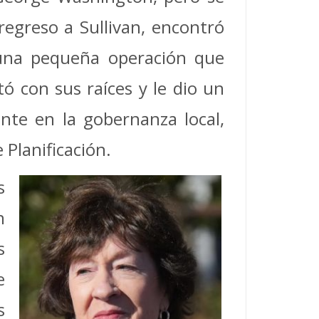
regreso a Sullivan, encontró
e una pequeña operación que
ó con sus raíces y le dio un
nte en la gobernanza local,
Planificación.
s
n
s
e
s