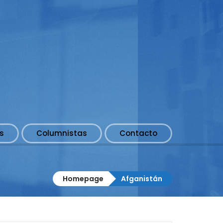
s
Columnistas
Contacto
Homepage
Afganistán