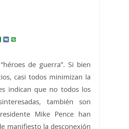
r
l.Ru
Douban
VK
“héroes de guerra”. Si bien
cios, casi todos minimizan la
es indican que no todos los
sinteresadas, también son
presidente Mike Pence han
de manifiesto la desconexión