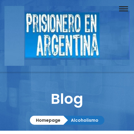
Buscador
Documentos
Prisionero
Opinión
Actuación
Prensa
Blog
Reportajes
Columnistas
Homepage
Alcoholismo
Contacto