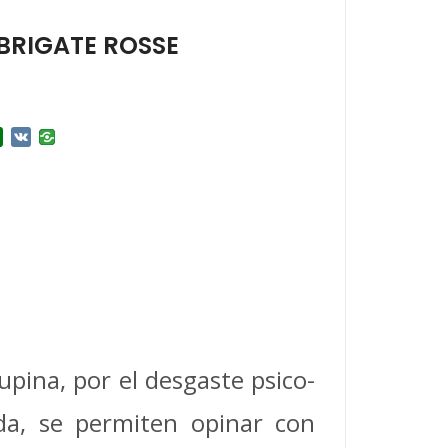
 BRIGATE ROSSE
r
l.Ru
Douban
VK
upina, por el desgaste psico-
da, se permiten opinar con