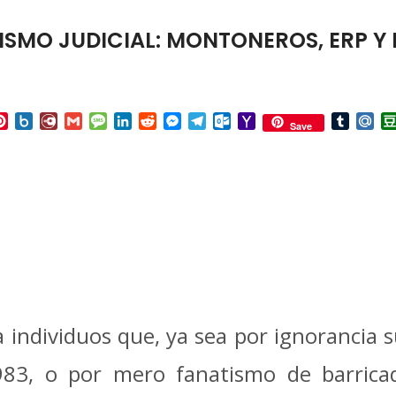
LISMO JUDICIAL: MONTONEROS, ERP Y
p
ail
Pinterest
Box.net
Diary.Ru
Gmail
Message
LinkedIn
Reddit
Messenger
Telegram
Outlook.com
Yahoo
Tumbl
Mai
Save
Mail
a individuos que, ya sea por ignorancia s
1983, o por mero fanatismo de barrica