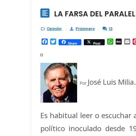
LA FARSA DEL PARALE

Opinión
Prisionero
13



Facebook
Twitter
WhatsAp
AOL
Em
Share
Post
Mail
◘
José Luis Milia.
Por
Es habitual leer o escuchar 
político inoculado desde 