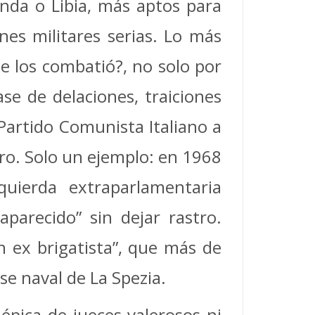
nda o Libia, más aptos para
es militares serias. Lo más
e los combatió?, no solo por
ase de delaciones, traiciones
 Partido Comunista Italiano a
ro. Solo un ejemplo: en 1968
quierda extraparlamentaria
parecido” sin dejar rastro.
n ex brigatista”, que más de
se naval de La Spezia.
épica de jueces valerosos ni