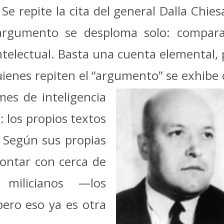
. Se repite la cita del general Dalla Chie
l argumento se desploma solo: compara
telectual. Basta una cuenta elemental, pa
uienes repiten el “argumento”
se exhibe
mes de inteligencia
: los propios textos
. Según sus propias
contar con cerca de
milicianos —los
pero eso ya es otra