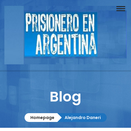
Buscador
Documentos
Prisionero
Opinión
Actuación
Prensa
Blog
Reportajes
Columnistas
Homepage
Alejandro Daneri
Contacto