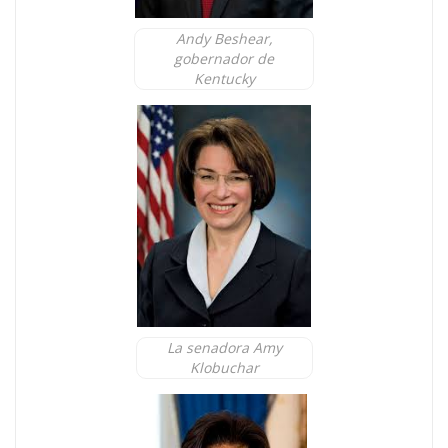
Andy Beshear,
gobernador de
Kentucky
La senadora Amy
Klobuchar