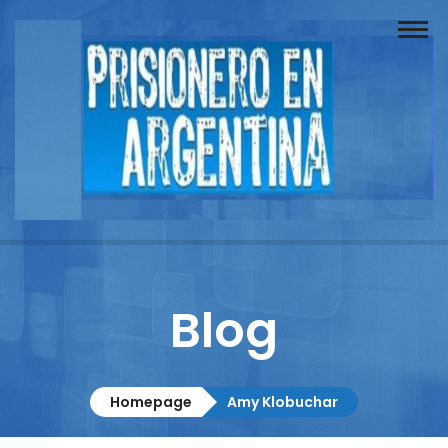
Buscador
Documentos
Prisionero
Opinión
Actuación
Prensa
Blog
Reportajes
Columnistas
Homepage
Amy Klobuchar
Contacto