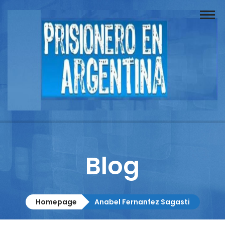
Buscador
Documentos
Prisionero
Opinión
Actuación
Prensa
Blog
Reportajes
Columnistas
Homepage
Anabel Fernanfez Sagasti
Contacto