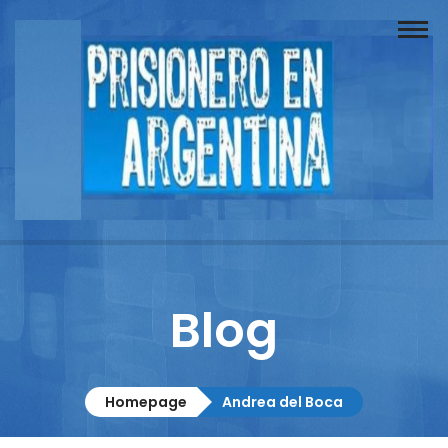
Buscador
Documentos
Prisionero
Opinión
Actuación
Prensa
Blog
Reportajes
Columnistas
Homepage
Andrea del Boca
Contacto