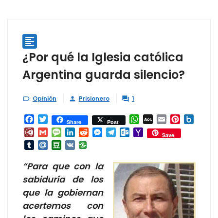

¿Por qué la Iglesia católica
Argentina guarda silencio?
Opinión
Prisionero
1



Facebook
Twitter
WhatsApp
AOL
Email
Pinterest
Box.ne
Share
Post
Mail
Diary.Ru
Gmail
Message
LinkedIn
Reddit
Messenger
Telegram
Outlook.com
Yahoo
Save
Mail
Tumblr
Mail.Ru
Douban
VK
“Para que con la
sabiduría de los
que la gobiernan
acertemos con