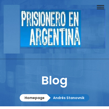
Buscador
Documentos
Prisionero
Opinión
Actuación
Prensa
Blog
Reportajes
Columnistas
Homepage
Andrés Stanovnik
Contacto