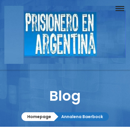
Buscador
Documentos
Prisionero
Opinión
Actuación
Prensa
Blog
Reportajes
Columnistas
Homepage
Annalena Baerbock
Contacto