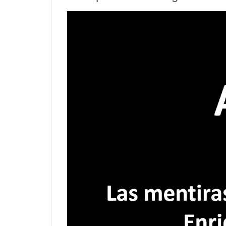
Video
Player