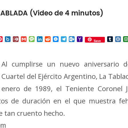
TABLADA (Video de 4 minutos)
p
ail
Pinterest
Box.net
Diary.Ru
Gmail
Message
LinkedIn
Reddit
Messenger
Telegram
Outlook.com
Yahoo
Tumbl
Mai
Save
Mail
Al cumplirse un nuevo aniversario d
Cuartel del Ejército Argentino, La Tabla
enero de 1989, el Teniente Coronel 
tos de duración en el que muestra fe
re tan cruento hecho.
om