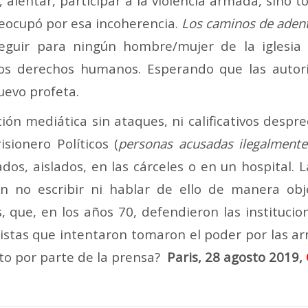
 alentar, participar a la violencia armada, sino t
reocupó por esa incoherencia.
Los caminos de adent
eguir para ningún hombre/mujer de la iglesia
 los derechos humanos. Esperando que las auto
uevo profeta.
n mediática sin ataques, ni calificativos desprec
sionero Políticos (
personas acusadas ilegalmente
s, aislados, en las cárceles o en un hospital. L
en no escribir ni hablar de ello de manera ob
 que, en los años 70, defendieron las institucio
istas que intentaron tomaron el poder por las a
to por parte de la prensa?
Paris, 28 agosto 2019,