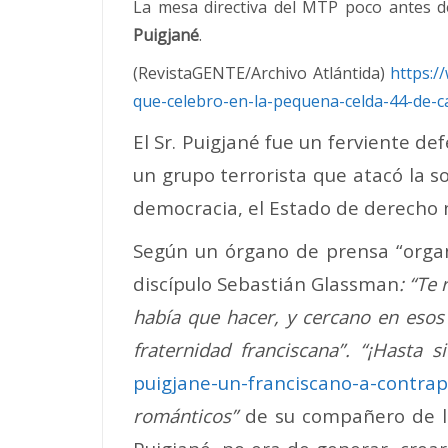
La mesa directiva del MTP poco antes d
Puigjané
.
(RevistaGENTE/Archivo Atlántida)
https:/
que-celebro-en-la-pequena-celda-44-de-c
El Sr. Puigjané fue un ferviente de
un grupo terrorista que atacó la s
democracia, el Estado de derecho n
Según un órgano de prensa “org
discípulo Sebastián Glassman
: “Te
había que hacer, y cercano en esos 
fraternidad franciscana”. “¡Hasta
puigjane-un-franciscano-a-contrap
románticos”
de su compañero de lu