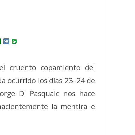
r
l.Ru
Douban
VK
el cruento copamiento del
da ocurrido los días 23–24 de
Jorge Di Pasquale nos hace
hacientemente la mentira e