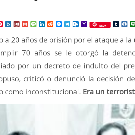
p
ail
Pinterest
Box.net
Diary.Ru
Gmail
Message
LinkedIn
Reddit
Messenger
Telegram
Outlook.com
Yahoo
Tumbl
Mai
Save
Mail
 a 20 años de prisión por el ataque a la 
mplir 70 años se le otorgó la detenci
ciado por un decreto de indulto del pr
uso, criticó o denunció la decisión del
to como inconstitucional.
Era un terroris