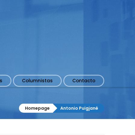
s
Columnistas
Contacto
Homepage
Antonio Puigjané