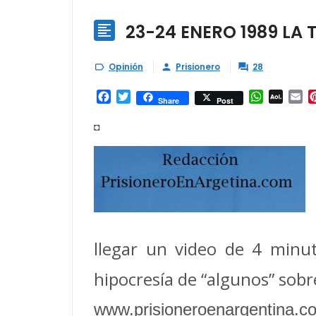
23-24 ENERO 1989 LA 

Opinión
Prisionero
28



Facebook
Twitter
WhatsAp
AOL
Em
Share
Post
Mail
◘
llegar un video de 4 minu
hipocresía de “algunos” sob
www.prisioneroenargentina.c