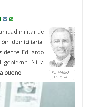
r
l.Ru
Douban
VK
unidad militar de
ón domiciliaria.
esidente Eduardo
 gobierno. Ni la
ta bueno
.
Por MARIO
SANDOVAL