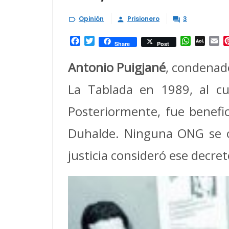
Opinión
Prisionero
3



Facebook
Twitter
WhatsAp
AOL
Em
Share
Post
Mail
Antonio Puigjané
, condenado
La Tablada en 1989, al cu
Posteriormente, fue benefi
Duhalde. Ninguna ONG se op
justicia consideró ese decre