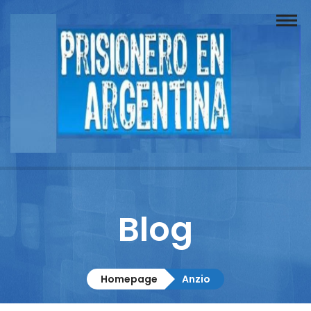
Buscador
Documentos
Prisionero
Opinión
Actuación
Prensa
Blog
Reportajes
Columnistas
Homepage
Anzio
Contacto