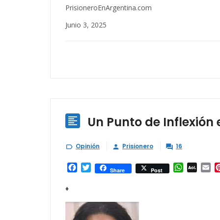
PrisioneroEnArgentina.com
Junio 3, 2025
Un Punto de Inflexión 

Opinión
Prisionero
16



Facebook
Twitter
WhatsAp
AOL
Em
Share
Post
Mail
♦