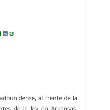
r
l.Ru
Douban
VK
tadounidense, al frente de la
ntes de la ley en Arkansas,