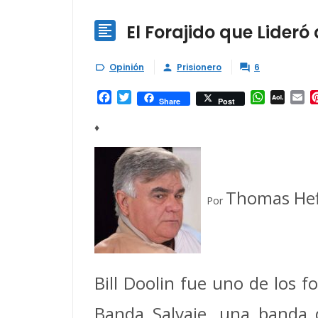
El Forajido que Lideró

Opinión
Prisionero
6



Facebook
Twitter
WhatsAp
AOL
Em
Share
Post
Mail
♦
Thomas Hef
Por
Bill Doolin fue uno de los f
Banda Salvaje, una banda q