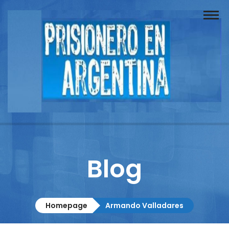
Buscador
Documentos
Prisionero
Opinión
Actuación
Prensa
Blog
Reportajes
Columnistas
Homepage
Armando Valladares
Contacto