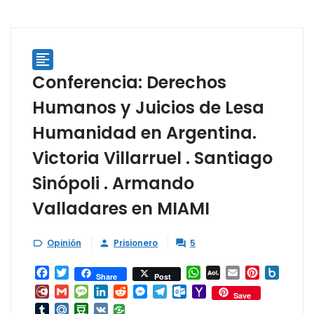

Conferencia: Derechos
Humanos y Juicios de Lesa
Humanidad en Argentina.
Victoria Villarruel . Santiago
Sinópoli . Armando
Valladares en MIAMI
Opinión
Prisionero
5



Facebook
Twitter
WhatsApp
AOL
Email
Pinterest
Box.ne
Share
Post
Mail
Diary.Ru
Gmail
Message
LinkedIn
Reddit
Messenger
Telegram
Outlook.com
Yahoo
Save
Mail
Tumblr
Mail.Ru
Douban
VK