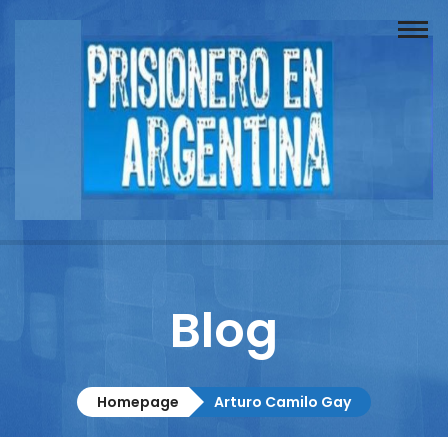
Buscador
Documentos
Prisionero
Opinión
Actuación
Prensa
Blog
Reportajes
Columnistas
Homepage
Arturo Camilo Gay
Contacto