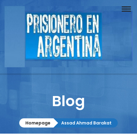
Buscador
Documentos
Prisionero
Opinión
Actuación
Prensa
Blog
Reportajes
Columnistas
Homepage
Assad Ahmad Barakat
Contacto