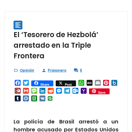

El ‘Tesorero de Hezbolá’
arrestado en la Triple
Frontera
Opinión
Prisionero
5



Facebook
Twitter
WhatsApp
AOL
Email
Pinterest
Box.ne
Share
Post
Mail
Diary.Ru
Gmail
Message
LinkedIn
Reddit
Messenger
Telegram
Outlook.com
Yahoo
Save
Mail
Tumblr
Mail.Ru
Douban
VK
La policía de Brasil arrestó a un
hombre acusado por Estados Unidos