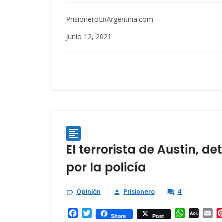
PrisioneroEnArgentina.com
Junio 12, 2021

El terrorista de Austin, 
por la policía
Opinión
Prisionero
4



Facebook
Twitter
WhatsAp
AOL
Em
Share
Post