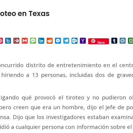
roteo en Texas
p
ail
Pinterest
Box.net
Diary.Ru
Gmail
Message
LinkedIn
Reddit
Messenger
Telegram
Outlook.com
Yahoo
Tumbl
Mai
Save
Mail
currido distrito de entretenimiento en el centr
hiriendo a 13 personas, incluidas dos de graved
tigando qué provocó el tiroteo y no pudieron 
 pero creen que era un hombre, dijo el jefe de po
nsa. Dijo que los investigadores estaban examin
 pidió a cualquier persona con información sobre el