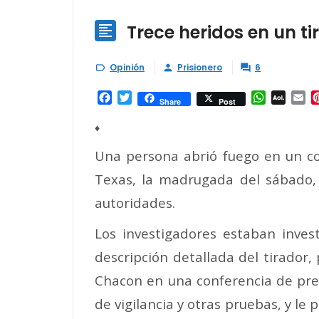
Trece heridos en un ti

Opinión
Prisionero
6



Facebook
Twitter
WhatsAp
AOL
Em
Share
Post
Mail
♦
Una persona abrió fuego en un con
Texas, la madrugada del sábado, 
autoridades.
Los investigadores estaban inves
descripción detallada del tirador,
Chacon en una conferencia de pre
de vigilancia y otras pruebas, y le