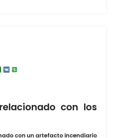
r
l.Ru
Douban
VK
relacionado con los
onado con un artefacto incendiario