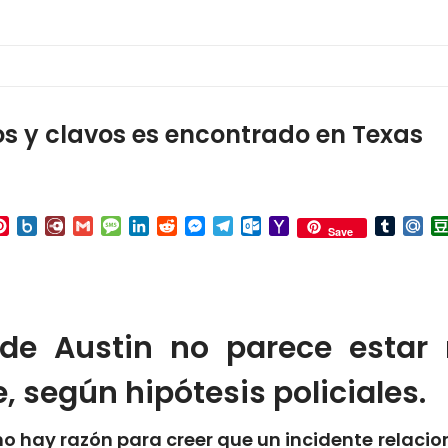
s y clavos es encontrado en Texas
p
ail
Pinterest
Box.net
Diary.Ru
Gmail
Message
LinkedIn
Reddit
Messenger
Telegram
Outlook.com
Yahoo
Tumbl
Mai
Save
Mail
 de Austin no parece estar 
 según hipótesis policiales.
o hay razón para creer que un incidente relaci