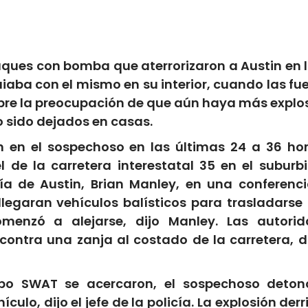
Mail
aques con bomba que aterrorizaron a Austin en l
iaba con el mismo en su interior, cuando las fu
obre la preocupación de que
aún haya más explo
o sido dejados en casas.
n en el sospechoso en las últimas 24 a 36 ho
 de la carretera interestatal 35 en el suburb
cía de Austin, Brian Manley, en una conferenc
legaran vehículos balísticos para trasladarse
menzó a alejarse, dijo Manley. Las autori
contra una zanja al costado de la carretera, di
po SWAT se acercaron, el sospechoso deton
culo, dijo el jefe de la policía. La explosión derr