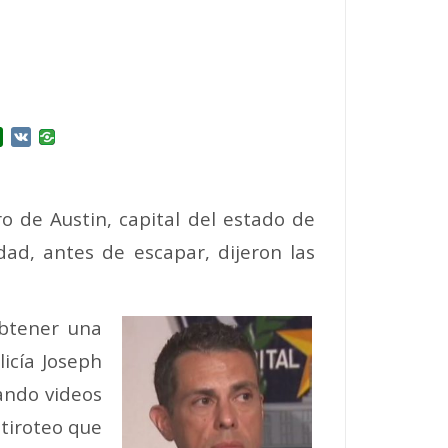
r
l.Ru
Douban
VK
o de Austin, capital del estado de
ad, antes de escapar, dijeron las
obtener una
licía Joseph
ando videos
 tiroteo que