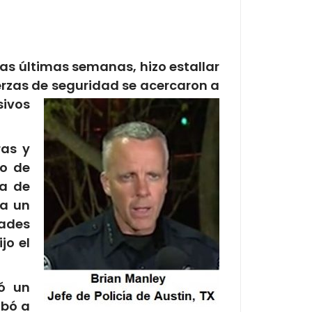
as últimas semanas, hizo estallar
erzas de seguridad se acercaron a
sivos
ras y
io de
ia de
 a un
dades
jo el
ó un
ibó a