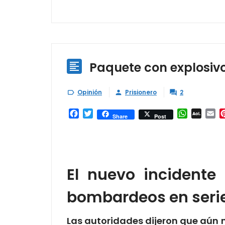
Paquete con explosivo

Opinión
Prisionero
2



Facebook
Twitter
WhatsAp
AOL
Em
Share
Post
Mail
El nuevo incidente
bombardeos en serie,
Las autoridades dijeron que aún n