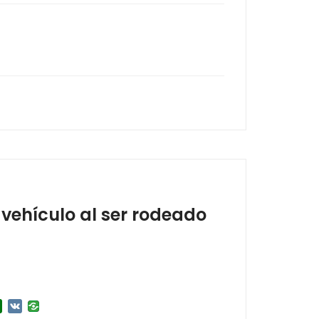
 vehículo al ser rodeado
r
l.Ru
Douban
VK