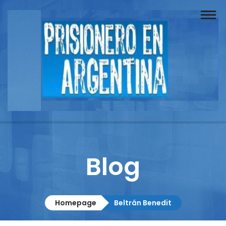
Buscador
Documentos
Prisionero
Opinión
Actuación
Prensa
Blog
Reportajes
Columnistas
Homepage
Beltrán Benedit
Contacto