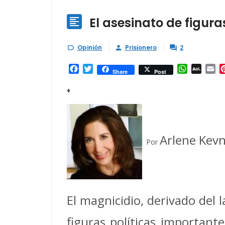
El asesinato de figur

Opinión
Prisionero
2



Facebook
Twitter
WhatsAp
AOL
Em
Share
Post
Mail
♦
Arlene Kevn
Por
El magnicidio, derivado del l
figuras políticas importante