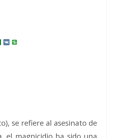
r
l.Ru
Douban
VK
o), se refiere al asesinato de
ia, el magnicidio ha sido una