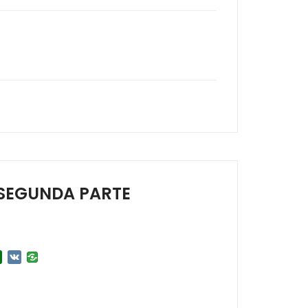
 SEGUNDA PARTE
r
l.Ru
Douban
VK