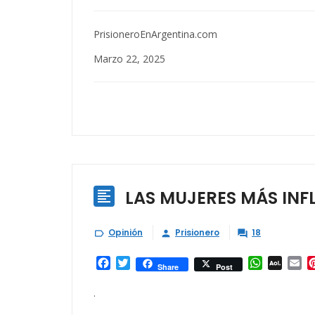
PrisioneroEnArgentina.com
Marzo 22, 2025
LAS MUJERES MÁS INF

Opinión
Prisionero
18



Facebook
Twitter
WhatsAp
AOL
Em
Share
Post
Mail
.