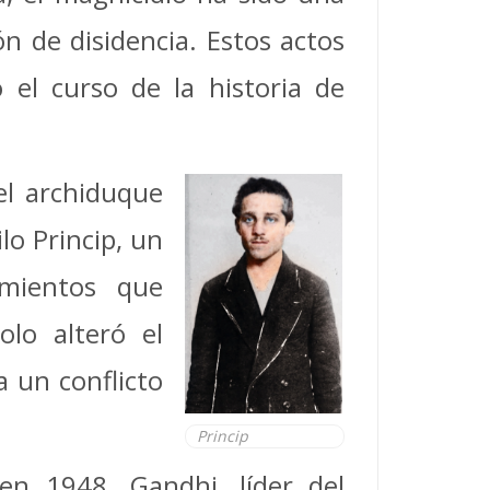
ón de disidencia. Estos actos
el curso de la historia de
el archiduque
o Princip, un
imientos que
lo alteró el
 un conflicto
Princip
en 1948. Gandhi, líder del