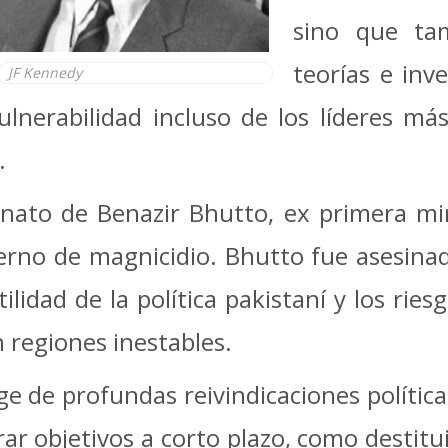
sino que ta
teorías e inve
JF Kennedy
ulnerabilidad incluso de los líderes m
.
inato de Benazir Bhutto, ex primera min
rno de magnicidio. Bhutto fue asesinada
ilidad de la política pakistaní y los ries
 regiones inestables.
 de profundas reivindicaciones políticas
rar objetivos a corto plazo, como destitui