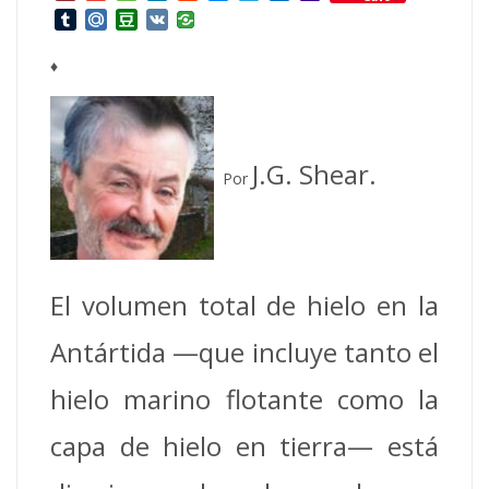
Mail
Tumblr
Mail.Ru
Douban
VK
♦
J.G. Shear.
Por
El volumen total de hielo en la
Antártida —que incluye tanto el
hielo marino flotante como la
capa de hielo en tierra— está