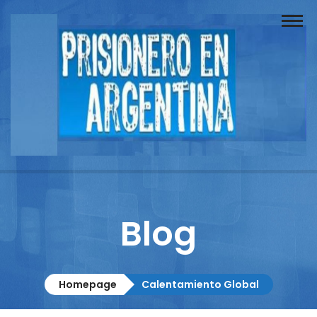
Buscador
Documentos
Prisionero
Opinión
Actuación
Prensa
Blog
Reportajes
Columnistas
Homepage
Calentamiento Global
Contacto