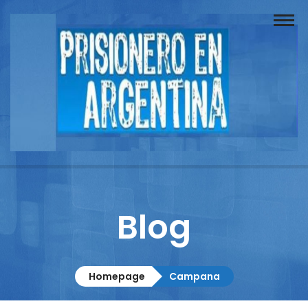
Buscador
Documentos
Prisionero
Opinión
Actuación
Prensa
Blog
Reportajes
Columnistas
Homepage
Campana
Contacto