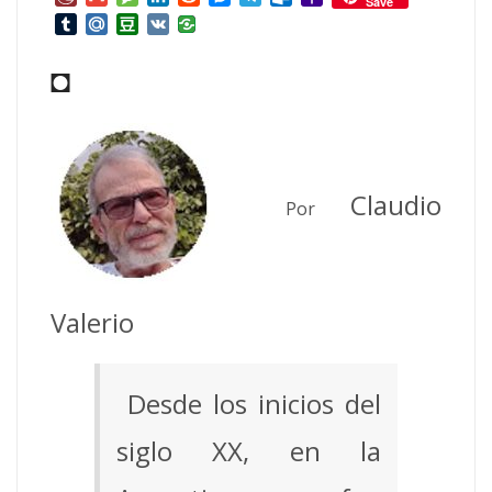
Save
Mail
Tumblr
Mail.Ru
Douban
VK
◘
Claudio
Por
Valerio
Desde los inicios del
siglo XX, en la