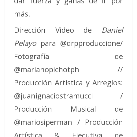
dar fuerza y ganas de ir por
más.
Dirección Video de
Daniel
Pelayo
para @drpproduccione/
Fotografía de
@marianopichotph //
Producción Artística y Arreglos:
@juanignaciostramucci /
Producción Musical de
@mariosiperman / Producción
Artística & Ejecutiva de