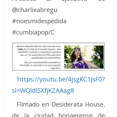
@charlieabregu
#noesmidespedida
#cumbiapop/C
https://youtu.be/4jsgKC1JsF0?
si=WQIdl5XfjKZAAag8
Filmado en Desiderata House,
de la ciudad bonaerense de