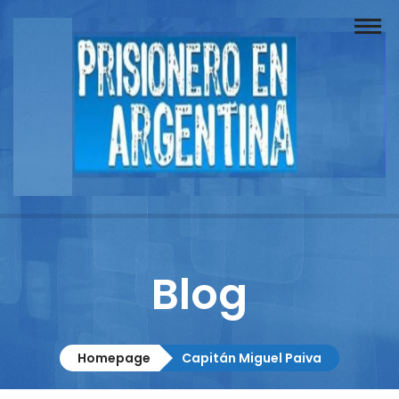
Buscador
Documentos
Prisionero
Opinión
Actuación
Prensa
Blog
Reportajes
Columnistas
Homepage
Capitán Miguel Paiva
Contacto