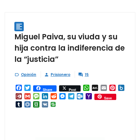

Miguel Paiva, su viuda y su
hija contra la indiferencia de
la “justicia”
Opinión
Prisionero
15



Facebook
Twitter
WhatsApp
AOL
Email
Pinterest
Box.ne
Share
Post
Mail
Diary.Ru
Gmail
Message
LinkedIn
Reddit
Messenger
Telegram
Outlook.com
Yahoo
Save
Mail
Tumblr
Mail.Ru
Douban
VK