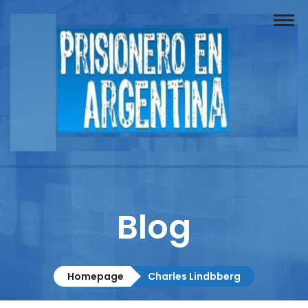
Buscador
Documentos
Prisionero
Opinión
Actuación
Prensa
Blog
Reportajes
Columnistas
Homepage
Charles Lindbberg
Contacto