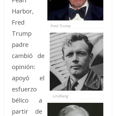
Harbor,
Fred
Fred Trump
Trump
padre
cambió de
opinión:
apoyó el
esfuerzo
Lindberg
bélico a
partir de