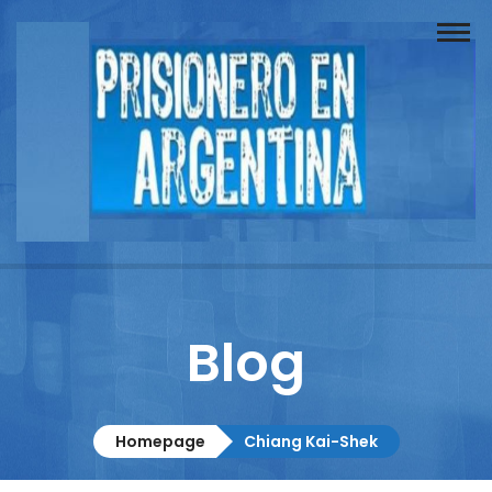
Buscador
Documentos
Prisionero
Opinión
Actuación
Prensa
Blog
Reportajes
Columnistas
Homepage
Chiang Kai-Shek
Contacto