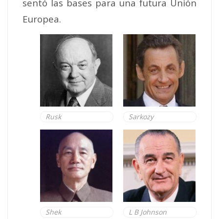
sentó las bases para una futura Unión
Europea.
Rusk
Sarkozy
Shek
L B Johnson