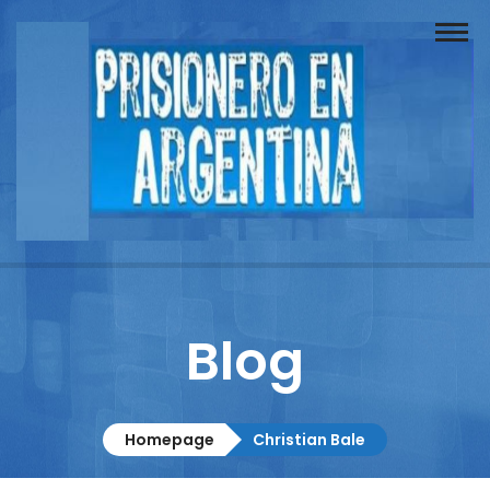
Buscador
Documentos
Prisionero
Opinión
Actuación
Prensa
Blog
Reportajes
Columnistas
Homepage
Christian Bale
Contacto