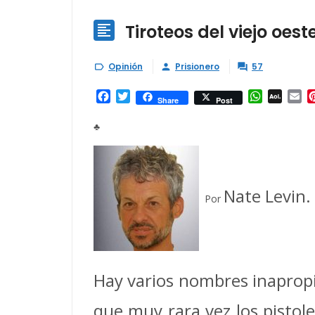
Tiroteos del viejo oest

Opinión
Prisionero
57



Facebook
Twitter
WhatsAp
AOL
Em
Share
Post
Mail
♣
Nate Levin.
Por
Hay varios nombres inapropia
que muy rara vez los pistole