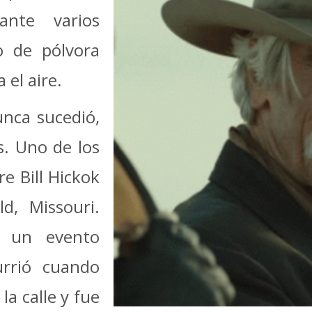
ante varios
 de pólvora
 el aire.
unca sucedió,
s. Uno de los
re Bill Hickok
d, Missouri.
e un evento
urrió cuando
la calle y fue