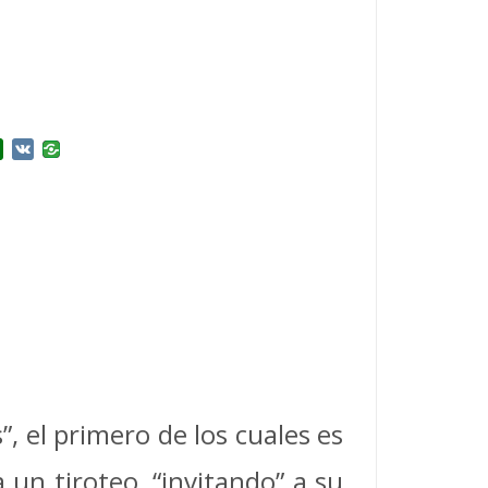
r
l.Ru
Douban
VK
, el primero de los cuales es
 un tiroteo, “invitando” a su