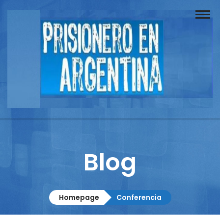
Buscador
Documentos
Prisionero
Opinión
Actuación
Prensa
Blog
Reportajes
Columnistas
Homepage
Conferencia
Contacto