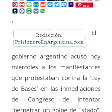
Mail
Diary.Ru
Gmail
Message
LinkedIn
Reddit
Messenger
Telegram
Outlook.com
Yahoo
Save
Mail
Tumblr
Mail.Ru
Douban
VK
○
El
gobierno argentino acusó hoy
miércoles a los manifestantes
que protestaban contra la ‘Ley
de Bases’ en las inmediaciones
del Congreso de intentar
“perpetrar un golpe de Estado”,