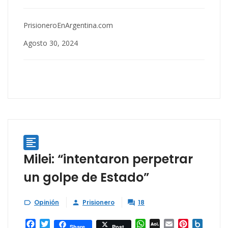
PrisioneroEnArgentina.com
Agosto 30, 2024

Milei: “intentaron perpetrar
un golpe de Estado”
Opinión
Prisionero
18



Facebook
Twitter
WhatsApp
AOL
Email
Pinterest
Box.ne
Share
Post