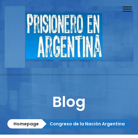
Buscador
Documentos
Prisionero
Opinión
Actuación
Prensa
Blog
Reportajes
Columnistas
Homepage
Congreso de la Nación Argentina
Contacto