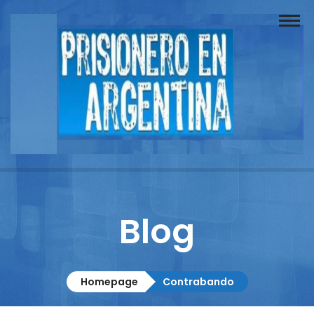
Buscador
Documentos
Prisionero
Opinión
Actuación
Prensa
Blog
Reportajes
Columnistas
Homepage
Contrabando
Contacto