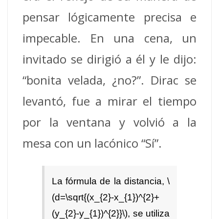
pensar lógicamente precisa e
impecable. En una cena, un
invitado se dirigió a él y le dijo:
“bonita velada, ¿no?”. Dirac se
levantó, fue a mirar el tiempo
por la ventana y volvió a la
mesa con un lacónico “Sí”.
La fórmula de la distancia, \
(d=\sqrt{(x_{2}-x_{1})^{2}+
(y_{2}-y_{1})^{2}}\), se utiliza