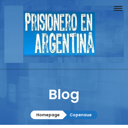
Buscador
Documentos
Prisionero
Opinión
Actuación
Prensa
Blog
Reportajes
Columnistas
Homepage
Copenaue
Contacto