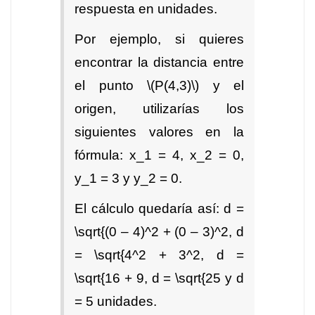
respuesta en unidades.
Por ejemplo, si quieres
encontrar la distancia entre
el punto \(P(4,3)\) y el
origen, utilizarías los
siguientes valores en la
fórmula: x_1 = 4, x_2 = 0,
y_1 = 3 y y_2 = 0.
El cálculo quedaría así: d =
\sqrt{(0 – 4)^2 + (0 – 3)^2, d
= \sqrt{4^2 + 3^2, d =
\sqrt{16 + 9, d = \sqrt{25 y d
= 5 unidades.