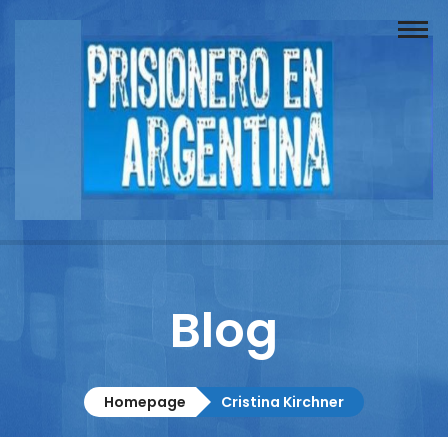
Buscador
Documentos
Prisionero
Opinión
Actuación
Prensa
Blog
Reportajes
Columnistas
Homepage
Cristina Kirchner
Contacto