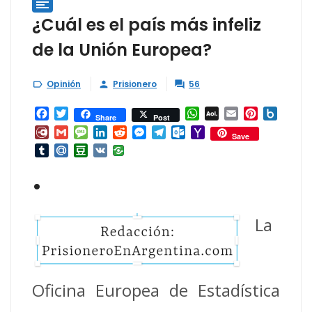

¿Cuál es el país más infeliz
de la Unión Europea?
Opinión
Prisionero
56



Facebook
Twitter
WhatsApp
AOL
Email
Pinterest
Box.ne
Share
Post
Mail
Diary.Ru
Gmail
Message
LinkedIn
Reddit
Messenger
Telegram
Outlook.com
Yahoo
Save
Mail
Tumblr
Mail.Ru
Douban
VK
•
La
Oficina Europea de Estadística