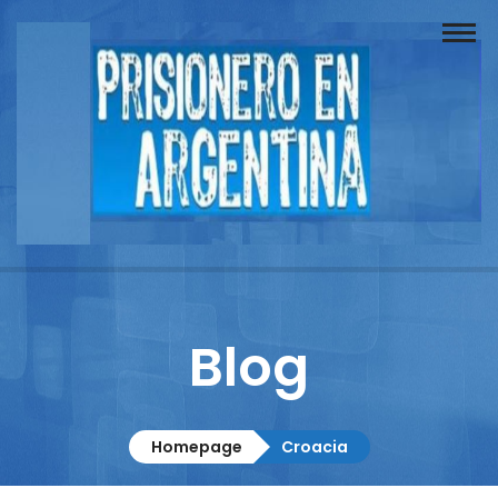
Buscador
Documentos
Prisionero
Opinión
Actuación
Prensa
Blog
Reportajes
Columnistas
Homepage
Croacia
Contacto