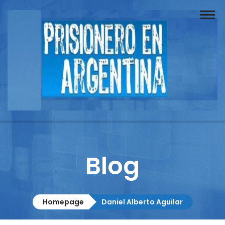
Buscador
Documentos
Prisionero
Opinión
Actuación
Prensa
Blog
Reportajes
Columnistas
Homepage
Daniel Alberto Aguilar
Contacto