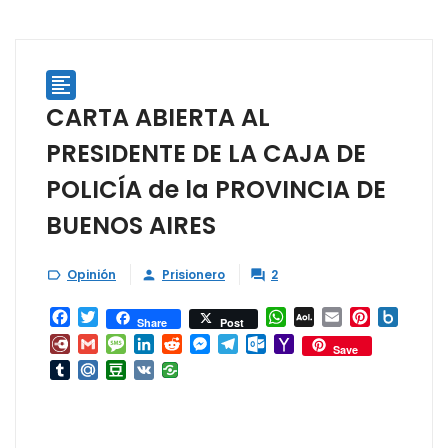

CARTA ABIERTA AL
PRESIDENTE DE LA CAJA DE
POLICÍA de la PROVINCIA DE
BUENOS AIRES
Opinión
Prisionero
2



Facebook
Twitter
WhatsApp
AOL
Email
Pinterest
Box.ne
Share
Post
Mail
Diary.Ru
Gmail
Message
LinkedIn
Reddit
Messenger
Telegram
Outlook.com
Yahoo
Save
Mail
Tumblr
Mail.Ru
Douban
VK