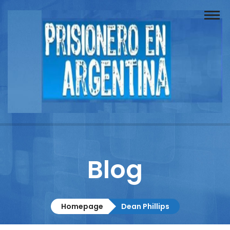
Buscador
Documentos
Prisionero
Opinión
Actuación
Prensa
Blog
Reportajes
Columnistas
Homepage
Dean Phillips
Contacto