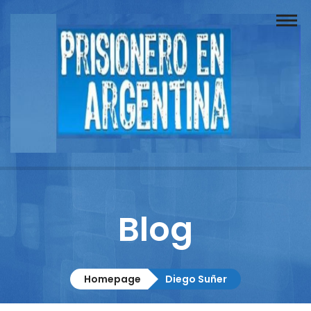
Buscador
Documentos
Prisionero
Opinión
Actuación
Prensa
Blog
Reportajes
Columnistas
Homepage
Diego Suñer
Contacto