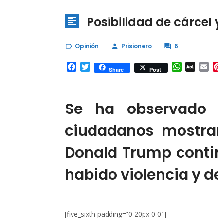
Posibilidad de cárcel

Opinión
Prisionero
6



Facebook
Twitter
WhatsAp
AOL
Em
Share
Post
Mail
Se ha observado 
ciudadanos mostran
Donald Trump contin
habido violencia y d
[five_sixth padding=”0 20px 0 0″]