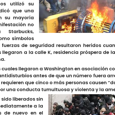
os utilizó su
ndicó que una
en su mayoría
ifestación no
 Starbucks,
como símbolos
 fuerzas de seguridad resultaron heridos cuand
 llegaron a la calle K, residencia próspera de la
na.
 cuales llegaron a Washington en asociación con
antidisturbios antes de que un número fuera ar
ave requieren que cinco o más personas causen “
por una conducta tumultuosa y violenta y la a
sido liberados sin
nmediatamente a la
s de nuevo en el