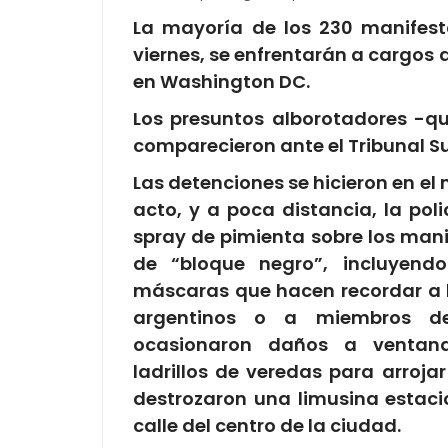
La mayoría de los 230 manifes
viernes, se enfrentarán a cargos 
en Washington DC.
Los presuntos alborotadores -q
comparecieron ante el Tribunal S
Las detenciones se hicieron en 
acto, y a poca distancia, la p
spray de pimienta sobre los man
de “bloque negro”, incluyend
máscaras que hacen recordar a l
argentinos o a miembros de 
ocasionaron daños a ventanas
ladrillos de veredas para arrojar
destrozaron una limusina estac
calle del centro de la ciudad.