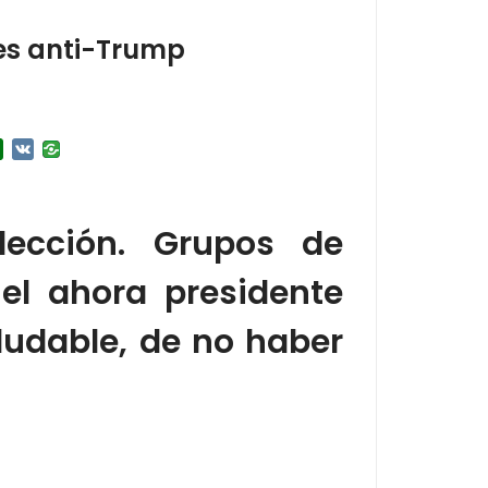
tes anti-Trump
r
l.Ru
Douban
VK
ección. Grupos de
el ahora presidente
ludable, de no haber