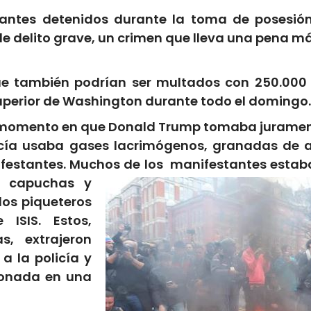
tantes detenidos durante la toma de posesi
de delito grave, un crimen que lleva una pena 
ue también podrían ser multados con 250.000
uperior de Washington durante todo el domingo.
el momento en que Donald Trump tomaba juramen
olicía usaba gases lacrimógenos, granadas de 
ifestantes. Muchos de los
manifestantes estaba
o capuchas y
os piqueteros
ISIS. Estos,
, extrajeron
 a la policía y
ionada en una