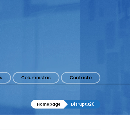
s
Columnistas
Contacto
Homepage
DisruptJ20