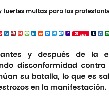
 y fuertes multas para los protestan
p
ail
Pinterest
Box.net
Diary.Ru
Gmail
Message
LinkedIn
Reddit
Messenger
Telegram
Outlook.com
Yahoo
Tumbl
Mai
Save
Mail
antes y después de la el
do disconformidad contra 
úan su batalla, lo que es sa
estrozos en la manifestación.