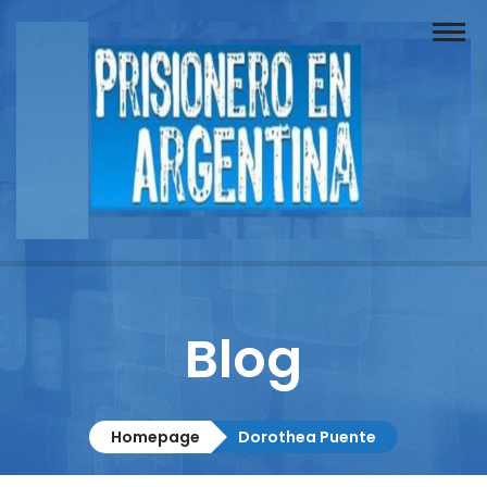
Buscador
Documentos
Prisionero
Opinión
Actuación
Prensa
Blog
Reportajes
Columnistas
Homepage
Dorothea Puente
Contacto