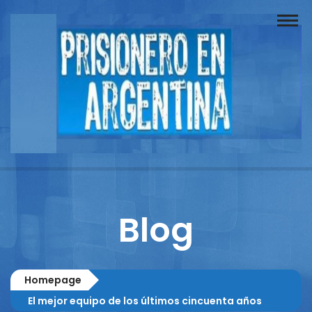
Buscador
Documentos
Prisionero
Opinión
Actuación
Prensa
Blog
Reportajes
Columnistas
Homepage
Contacto
El mejor equipo de los últimos cincuenta años