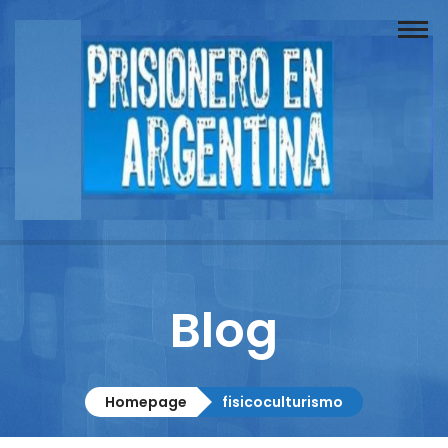
Buscador
Documentos
Prisionero
Opinión
Actuación
Prensa
Blog
Reportajes
Columnistas
Homepage
fisicoculturismo
Contacto