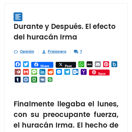

Durante y Después. El efecto
del huracán Irma
Opinión
Prisionero
7



Facebook
Twitter
WhatsApp
AOL
Email
Pinterest
Box.ne
Share
Post
Mail
Diary.Ru
Gmail
Message
LinkedIn
Reddit
Messenger
Telegram
Outlook.com
Yahoo
Save
Mail
Tumblr
Mail.Ru
Douban
VK
Finalmente llegaba el lunes,
con su preocupante fuerza,
el huracán Irma. El hecho de