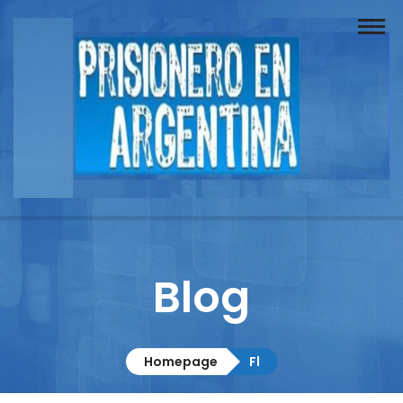
Buscador
Documentos
Prisionero
Opinión
Actuación
Prensa
Blog
Reportajes
Columnistas
Homepage
Fl
Contacto