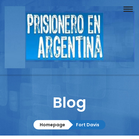
Buscador
Documentos
Prisionero
Opinión
Actuación
Prensa
Blog
Reportajes
Columnistas
Homepage
Fort Davis
Contacto