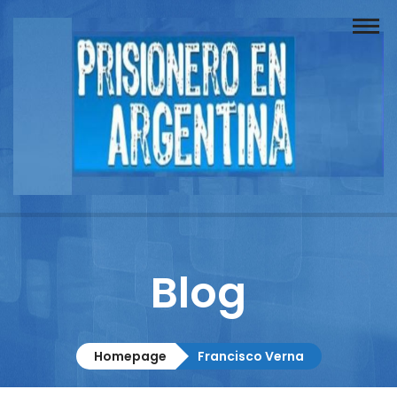
Buscador
Documentos
Prisionero
Opinión
Actuación
Prensa
Blog
Reportajes
Columnistas
Homepage
Francisco Verna
Contacto