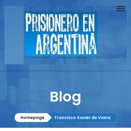
Buscador
Documentos
Prisionero
Opinión
Actuación
Prensa
Blog
Reportajes
Columnistas
Homepage
Francisco Xavier de Viana
Contacto