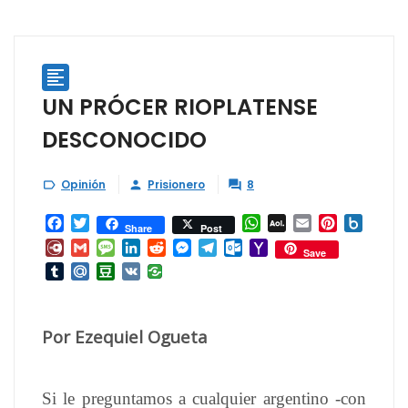

UN PRÓCER RIOPLATENSE
DESCONOCIDO
Opinión
Prisionero
8



Facebook
Twitter
WhatsApp
AOL
Email
Pinterest
Box.ne
Share
Post
Mail
Diary.Ru
Gmail
Message
LinkedIn
Reddit
Messenger
Telegram
Outlook.com
Yahoo
Save
Mail
Tumblr
Mail.Ru
Douban
VK
Por Ezequiel Ogueta
Si le preguntamos a cualquier argentino -con