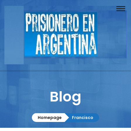
Buscador
Documentos
Prisionero
Opinión
Actuación
Prensa
Blog
Reportajes
Columnistas
Homepage
Francisco
Contacto