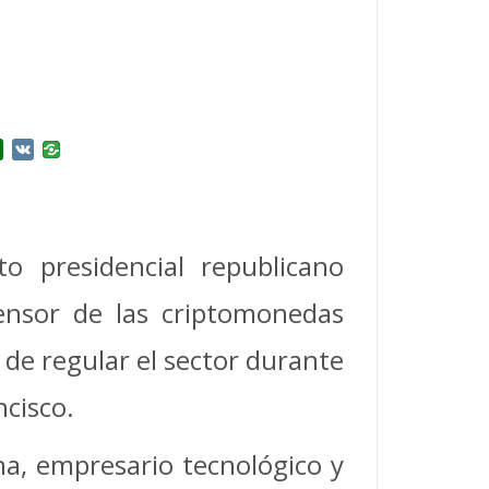
r
l.Ru
Douban
VK
o presidencial republicano
nsor de las criptomonedas
 de regular el sector durante
cisco.
ina, empresario tecnológico y