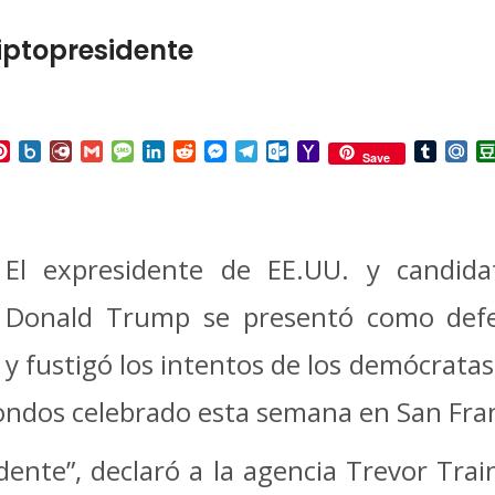
riptopresidente
p
ail
Pinterest
Box.net
Diary.Ru
Gmail
Message
LinkedIn
Reddit
Messenger
Telegram
Outlook.com
Yahoo
Tumbl
Mai
Save
Mail
El expresidente de EE.UU. y candidat
Donald Trump se presentó como defe
y fustigó los intentos de los demócratas
ondos celebrado esta semana en San Fran
idente”, declaró a la agencia Trevor Tra