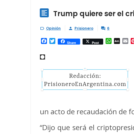
Trump quiere ser el c

Opinión
Prisionero
6



Facebook
Twitter
WhatsAp
AOL
Em
Share
Post
Mail
◘
un acto de recaudación de f
“Dijo que será el criptopres