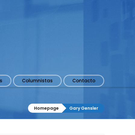
s
Columnistas
Contacto
Homepage
Gary Gensler