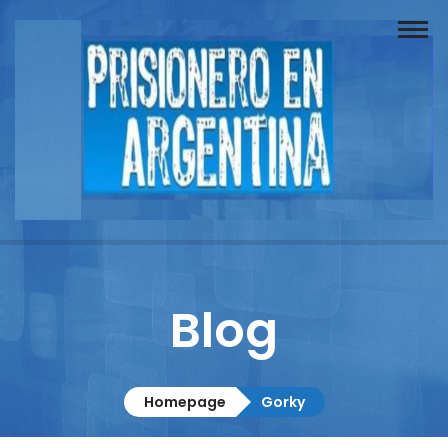
Buscador
Documentos
Prisionero
Opinión
Actuación
Prensa
Blog
Reportajes
Columnistas
Homepage
Gorky
Contacto