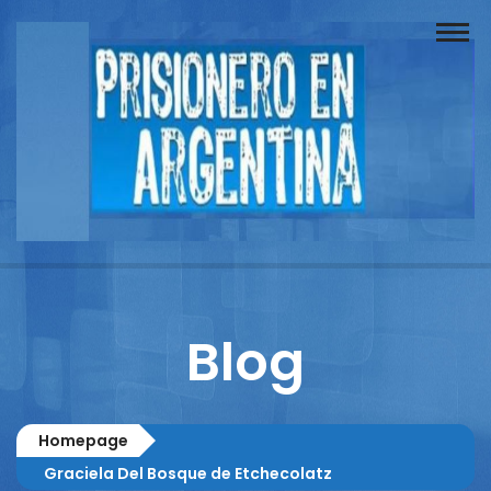
Buscador
Documentos
Prisionero
Opinión
Actuación
Prensa
Blog
Reportajes
Columnistas
Homepage
Contacto
Graciela Del Bosque de Etchecolatz