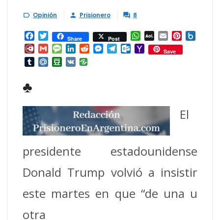
Opinión
Prisionero
8



Facebook
Twitter
WhatsApp
AOL
Email
Pinterest
Box.ne
Share
Post
Mail
Diary.Ru
Gmail
Message
LinkedIn
Reddit
Messenger
Telegram
Outlook.com
Yahoo
Save
Mail
Tumblr
Mail.Ru
Douban
VK
♣
El
presidente estadounidense
Donald Trump volvió a insistir
este martes en que “de una u
otra