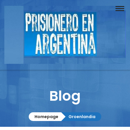
Buscador
Documentos
Prisionero
Opinión
Actuación
Prensa
Blog
Reportajes
Columnistas
Homepage
Groenlandia
Contacto